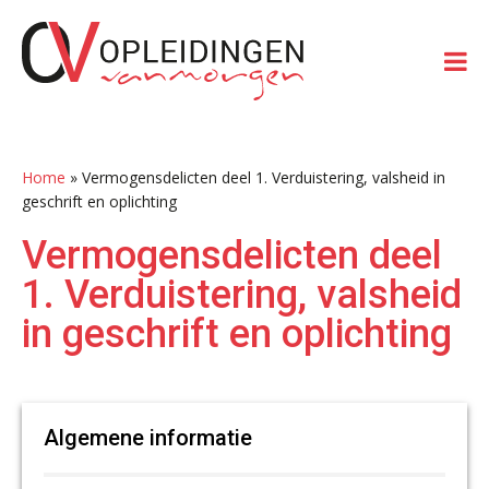
Spring
Door
Spring
Spring
naar
naar
naar
naar
de
de
de
de
hoofdnavigatie
hoofd
eerste
voettekst
inhoud
sidebar
Home
»
Vermogensdelicten deel 1. Verduistering, valsheid in
geschrift en oplichting
Vermogensdelicten deel
1. Verduistering, valsheid
in geschrift en oplichting
Algemene informatie