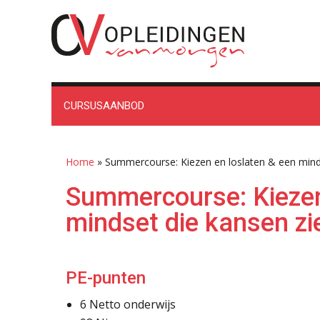
Spring
Door
Spring
Spring
naar
naar
naar
naar
de
de
de
de
hoofdnavigatie
hoofd
eerste
voettekst
inhoud
sidebar
CURSUSAANBOD
Home
»
Summercourse: Kiezen en loslaten & een minds
Summercourse: Kiezen
mindset die kansen zi
PE-punten
6
Netto onderwijs