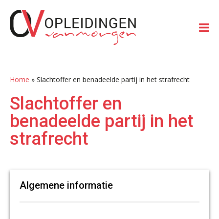
Spring
Door
Spring
Spring
naar
naar
naar
naar
de
de
de
de
hoofdnavigatie
hoofd
eerste
voettekst
inhoud
sidebar
Home
»
Slachtoffer en benadeelde partij in het strafrecht
Slachtoffer en
benadeelde partij in het
strafrecht
Algemene informatie