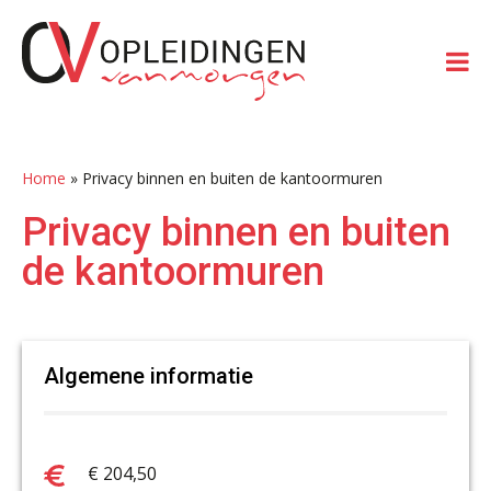
Spring
Door
Spring
Spring
naar
naar
naar
naar
de
de
de
de
hoofdnavigatie
hoofd
eerste
voettekst
inhoud
sidebar
Home
»
Privacy binnen en buiten de kantoormuren
Privacy binnen en buiten
de kantoormuren
Algemene informatie
€ 204,50